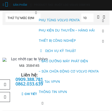
SẢN PHẨM
PRODUCT TAG -
RUỘT LỌC VOLVO 3584145
PHỤ TÙNG VOLVO PENTA
PHỤ KIỆN DU THUYỀN – HÀNG HẢI
THIẾT BỊ CÔNG NGHIỆP
DỊCH VỤ KỸ THUẬT
Lọc nhớt cạc te Volvo
– BẢO DƯỠNG MÁY PHÁT ĐIỆN
Mã: 3584145
– SỬA CHỮA ĐỘNG CƠ VOLVO PENTA
Liên hệ:
0909.388.781
Tin Tức VPVN
0862.033.639
THÔNG TIN VPVN
CHI TIẾT