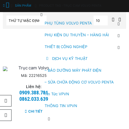
SẢN PHẨM
PRODUCT TAG -
TRỤC CAM VOLVO PENTA
PHỤ TÙNG VOLVO PENTA
PHỤ KIỆN DU THUYỀN – HÀNG HẢI
THIẾT BỊ CÔNG NGHIỆP
DỊCH VỤ KỸ THUẬT
Trục cam Volvo
– BẢO DƯỠNG MÁY PHÁT ĐIỆN
Mã: 22216525
– SỬA CHỮA ĐỘNG CƠ VOLVO PENTA
Liên hệ:
0909.388.781
Tin Tức VPVN
0862.033.639
THÔNG TIN VPVN
CHI TIẾT