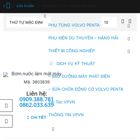
SẢN PHẨM
PRODUCT TAG -
VOLVO 3803839
PHỤ TÙNG VOLVO PENTA
PHỤ KIỆN DU THUYỀN – HÀNG HẢI
THIẾT BỊ CÔNG NGHIỆP
DỊCH VỤ KỸ THUẬT
Bơm nước làm mát máy
– BẢO DƯỠNG MÁY PHÁT ĐIỆN
Mã: 3803839
– SỬA CHỮA ĐỘNG CƠ VOLVO PENTA
Liên hệ:
0909.388.781
Tin Tức VPVN
0862.033.639
THÔNG TIN VPVN
CHI TIẾT