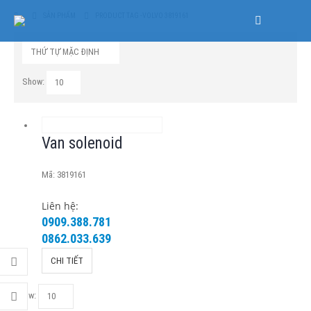
SẢN PHẨM
PRODUCT TAG -
VOLVO 3819161
Show:
Van solenoid
Mã: 3819161
Liên hệ:
0909.388.781
0862.033.639
CHI TIẾT
Show: