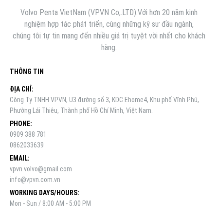
Volvo Penta VietNam (VPVN Co,.LTD).Với hơn 20 năm kinh
nghiệm hợp tác phát triển, cùng những kỹ sư đầu ngành,
chúng tôi tự tin mang đến nhiều giá trị tuyệt vời nhất cho khách
hàng.
THÔNG TIN
ĐỊA CHỈ:
Công Ty TNHH VPVN, U3 đường số 3, KDC Ehome4, Khu phố Vĩnh Phú,
Phường Lái Thiêu, Thành phố Hồ Chí Minh, Việt Nam.
PHONE:
0909 388 781
0862033639
EMAIL:
vpvn.volvo@gmail.com
info@vpvn.com.vn
WORKING DAYS/HOURS:
Mon - Sun / 8:00 AM - 5:00 PM