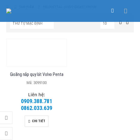
SẢN PHẨM
PRODUCT TAG -
VOLVO GASKET 3099100
Gioăng nắp quy lát Volvo Penta
Mã: 3099100
Liên hệ:
0909.388.781
0862.033.639
CHI TIẾT