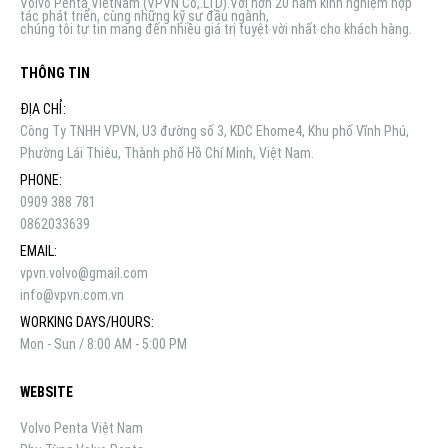
Volvo Penta VietNam (VPVN Co,.LTD).Với hơn 20 năm kinh nghiệm hợp
tác phát triển, cùng những kỹ sư đầu ngành,
chúng tôi tự tin mang đến nhiều giá trị tuyệt vời nhất cho khách hàng.
THÔNG TIN
ĐỊA CHỈ:
Công Ty TNHH VPVN, U3 đường số 3, KDC Ehome4, Khu phố Vĩnh Phú,
Phường Lái Thiêu, Thành phố Hồ Chí Minh, Việt Nam.
PHONE:
0909 388 781
0862033639
EMAIL:
vpvn.volvo@gmail.com
info@vpvn.com.vn
WORKING DAYS/HOURS:
Mon - Sun / 8:00 AM - 5:00 PM
WEBSITE
Volvo Penta Việt Nam