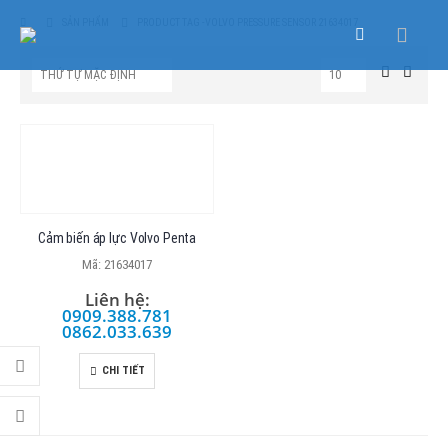
SẢN PHẨM
PRODUCT TAG -
VOLVO PRESSURE SENSOR 21634017
Cảm biến áp lực Volvo Penta
Mã: 21634017
Liên hệ:
0909.388.781
0862.033.639
CHI TIẾT