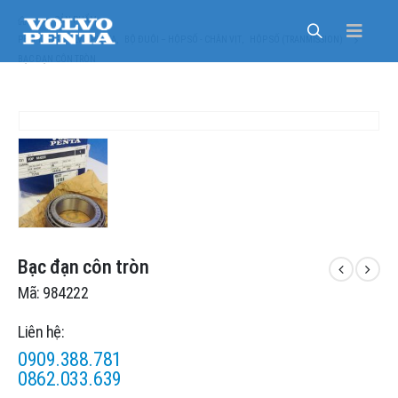
SẢN PHẨM
PHỤ TÙNG VOLVO PENTA
,
BỘ ĐUÔI – HỘP SỐ - CHÂN VỊT
,
HỘP SỐ (TRANMISSION)
BẠC ĐẠN CÔN TRÒN
Bạc đạn côn tròn
Mã: 984222
Liên hệ:
0909.388.781
0862.033.639