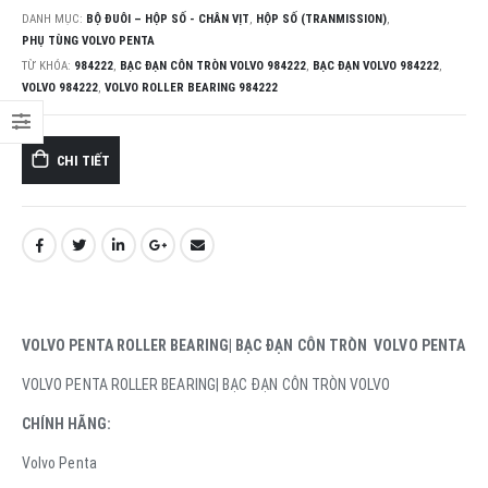
DANH MỤC:
BỘ ĐUÔI – HỘP SỐ - CHÂN VỊT
,
HỘP SỐ (TRANMISSION)
,
PHỤ TÙNG VOLVO PENTA
TỪ KHÓA:
984222
,
BẠC ĐẠN CÔN TRÒN VOLVO 984222
,
BẠC ĐẠN VOLVO 984222
,
VOLVO 984222
,
VOLVO ROLLER BEARING 984222
CHI TIẾT
VOLVO PENTA ROLLER BEARING| BẠC ĐẠN CÔN TRÒN VOLVO PENTA
VOLVO PENTA ROLLER BEARING| BẠC ĐẠN CÔN TRÒN VOLVO
CHÍNH HÃNG:
Volvo Penta