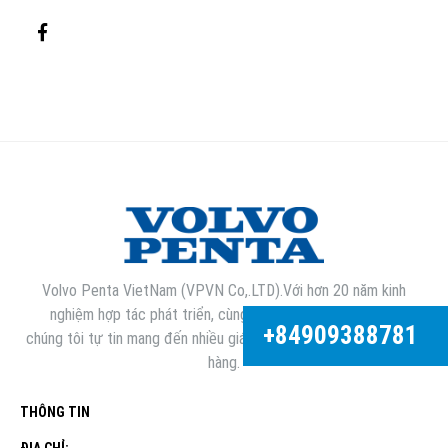
Volvo Penta VietNam (VPVN Co,.LTD).Với hơn 20 năm kinh
nghiệm hợp tác phát triển, cùng những kỹ sư đầu ngành,
+84909388781
chúng tôi tự tin mang đến nhiều giá trị tuyệt vời nhất cho khách
hàng.
THÔNG TIN
ĐỊA CHỈ: