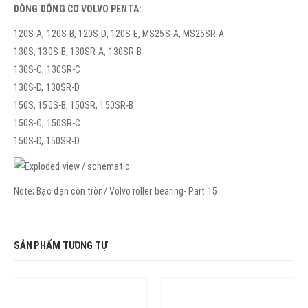
DÒNG ĐỘNG CƠ VOLVO PENTA:
120S-A, 120S-B, 120S-D, 120S-E, MS25S-A, MS25SR-A
130S, 130S-B, 130SR-A, 130SR-B
130S-C, 130SR-C
130S-D, 130SR-D
150S, 150S-B, 150SR, 150SR-B
150S-C, 150SR-C
150S-D, 150SR-D
Note; Bạc đạn côn tròn/ Volvo roller bearing- Part 15
SẢN PHẨM TƯƠNG TỰ