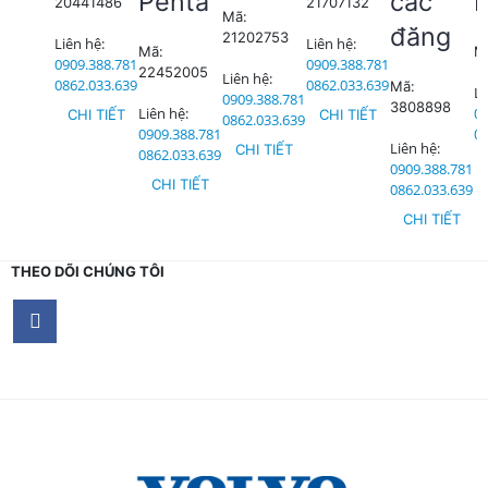
Penta
các
20441486
21707132
Mã:
đăng
21202753
Liên hệ:
Liên hệ:
Mã:
M
0909.388.781
0909.388.781
22452005
Liên hệ:
0862.033.639
0862.033.639
Mã:
Li
0909.388.781
3808898
Liên hệ:
09
CHI TIẾT
CHI TIẾT
0862.033.639
0909.388.781
08
Liên hệ:
CHI TIẾT
0862.033.639
0909.388.781
CHI TIẾT
0862.033.639
CHI TIẾT
THEO DÕI CHÚNG TÔI