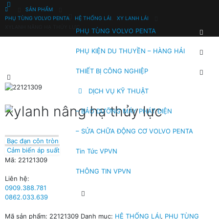
SẢN PHẨM
PHỤ TÙNG VOLVO PENTA
,
HỆ THỐNG LÁI
,
XY LANH LÁI
XYLANH NÂNG HẠ THỦY LỰC
PHỤ TÙNG VOLVO PENTA
PHỤ KIỆN DU THUYỀN – HÀNG HẢI
THIẾT BỊ CÔNG NGHIỆP
DỊCH VỤ KỸ THUẬT
Xylanh nâng hạ thủy lực
– BẢO DƯỠNG MÁY PHÁT ĐIỆN
– SỬA CHỮA ĐỘNG CƠ VOLVO PENTA
Bạc đạn côn tròn
Cảm biến áp suất
Tin Tức VPVN
Mã: 22121309
THÔNG TIN VPVN
Liên hệ:
0909.388.781
0862.033.639
Mã sản phẩm:
22121309
Danh mục:
HỆ THỐNG LÁI
,
PHỤ TÙNG