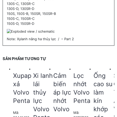
130S-C, 130SR-C
130S-D, 130SR-D
150S, 150S-B, 150SR, 150SR-B
150S-C, 150SR-C
150S-D, 150SR-D
Note: Xylanh nâng ha thủy lực / – Part 2
SẢN PHẨM TƯƠNG TỰ
Xupap
Xi lanh
Cảm
Lọc
Ống
xả
lái
biến
nhớt
cao su
Volvo
thủy
áp lực
Volvo
làm
Penta
lực
nhớt
Penta
kín
Volvo
Volvo
khớp
Mã:
Mã: