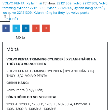
VOLVO PENTA
,
Xy lanh lái
Từ khóa:
22121309
,
volvo 22121309
,
Volvo
trimming cylinder 22121309
,
Xylanh 22121309
,
Xylanh nâng ha thủy
lực volvo 22121309
,
Xylanh nâng ha thủy lực volvo penta
CHI TIẾT
Mô tả
Mô tả
VOLVO PENTA TRIMMING CYLINDER | XYLANH NÂNG HẠ
THỦY LỰC VOLVO PENTA
VOLVO PENTA TRIMMING CYLINDER | XYLANH NÂNG HẠ
THỦY LỰC VOLVO PENTA
CHÍNH HÃNG:
Volvo Penta (Thụy Điển)
DÒNG ĐỘNG CƠ VOLVO PENTA:
120S-A, 120S-B, 120S-D, 120S-E, MS25S-A, MS25SR-A
130S, 130S-B, 130SR-A, 130SR-B