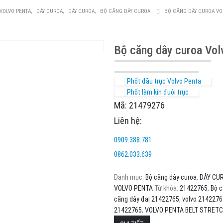
VOLVO PENTA
,
DÂY CUROA
,
DÂY CUROA
,
BỘ CĂNG DÂY CUROA
BỘ CĂNG DÂY CUROA VO
Bộ căng dây curoa Vol
Phốt đầu trục Volvo Penta
Phốt làm kín đuôi trục
Mã: 21479276
Liên hệ:
0909.388.781
0862.033.639
Danh mục:
Bộ căng dây curoa
,
DÂY CU
VOLVO PENTA
Từ khóa:
21422765
,
Bộ c
căng dây đai 21422765
,
volvo 2142276
21422765
,
VOLVO PENTA BELT STRETC