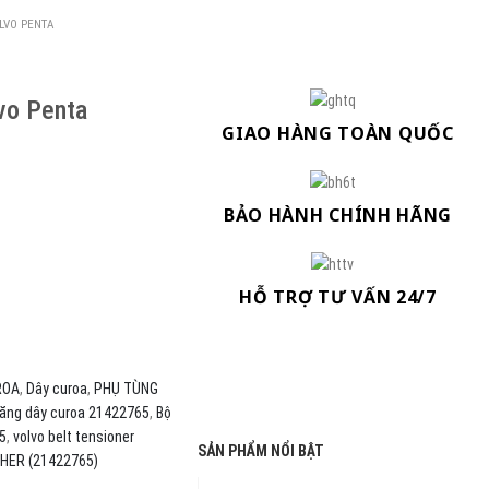
LVO PENTA
vo Penta
GIAO HÀNG TOÀN QUỐC
BẢO HÀNH CHÍNH HÃNG
HỖ TRỢ TƯ VẤN 24/7
ROA
,
Dây curoa
,
PHỤ TÙNG
ăng dây curoa 21422765
,
Bộ
5
,
volvo belt tensioner
SẢN PHẨM NỔI BẬT
HER (21422765)