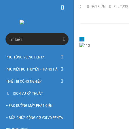
SẢN PHẨM
PHỤ TÙNG 
PHỤ TÙNG VOLVO PENTA
PHỤ KIỆN DU THUYỀN – HÀNG HẢI
THIẾT BỊ CÔNG NGHIỆP
DỊCH VỤ KỸ THUẬT
– BẢO DƯỠNG MÁY PHÁT ĐIỆN
– SỬA CHỮA ĐỘNG CƠ VOLVO PENTA