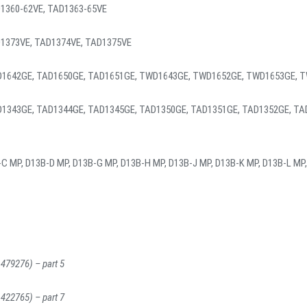
1360-62VE, TAD1363-65VE
1373VE, TAD1374VE, TAD1375VE
D1642GE, TAD1650GE, TAD1651GE, TWD1643GE, TWD1652GE, TWD1653GE, 
1343GE, TAD1344GE, TAD1345GE, TAD1350GE, TAD1351GE, TAD1352GE, TA
C MP, D13B-D MP, D13B-G MP, D13B-H MP, D13B-J MP, D13B-K MP, D13B-L MP
1479276) – part 5
1422765) – part 7