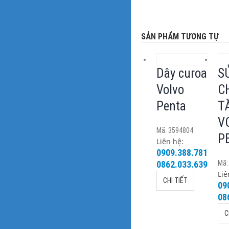
SẢN PHẨM TƯƠNG TỰ
Dây curoa
S
Volvo
C
Penta
T
V
Mã: 3594804
P
Liên hệ:
0909.388.781
0862.033.639
Mã:
Liê
CHI TIẾT
09
08
C