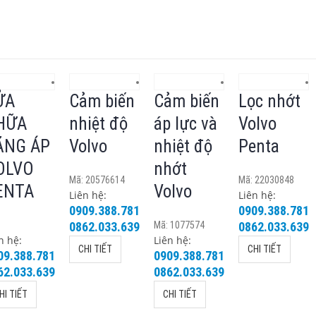
ỬA
Cảm biến
Cảm biến
Lọc nhớt
HỮA
nhiệt độ
áp lực và
Volvo
ĂNG ÁP
Volvo
nhiệt độ
Penta
OLVO
nhớt
Mã: 20576614
Mã: 22030848
ENTA
Volvo
Liên hệ:
Liên hệ:
0909.388.781
0909.388.781
0862.033.639
Mã: 1077574
0862.033.639
n hệ:
Liên hệ:
CHI TIẾT
CHI TIẾT
09.388.781
0909.388.781
62.033.639
0862.033.639
HI TIẾT
CHI TIẾT