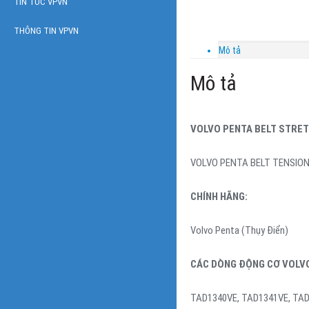
TIN TỨC VPVN
THÔNG TIN VPVN
Mô tả
Mô tả
VOLVO PENTA BELT STRET
VOLVO PENTA BELT TENSION
CHÍNH HÃNG:
Volvo Penta (Thụy Điển)
CÁC DÒNG ĐỘNG CƠ VOLV
TAD1340VE, TAD1341VE, TAD