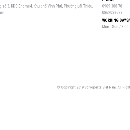
số 3, KDC Ehome4, Khu phố Vĩnh Phú, Phường Lái Thiêu,
0909 388 781
Nam.
0862033639
WORKING DAYS
Mon - Sun / 8:00
© Copyright 2019 Volvopenta Việt Nam. All Righ