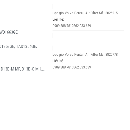
Lọc gió Volvo Penta | Air Filter
Mã: 3826215
Liên hệ:
0909.388.781
0862.033.639
TWD1663GE
D1353GE, TAD1354GE,
Lọc gió Volvo Penta | Air Filter
Mã: 3825778
Liên hệ:
0909.388.781
0862.033.639
, D13B-M MP, D13B-C MH…..