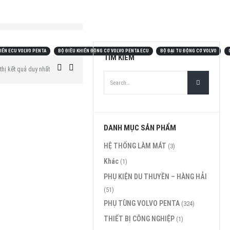
HIỂN ECU VOLVO PENTA
BỘ ĐIỀU KHIỂN ĐỘNG CƠ VOLVO PENTA ECU
BỘ ĐẠI TU ĐỘNG CƠ VOLVO
TÌM KIẾM
thị kết quả duy nhất
DANH MỤC SẢN PHẨM
HỆ THỐNG LÀM MÁT
(3)
Khác
(1)
PHỤ KIỆN DU THUYỀN – HÀNG HẢI
(51)
PHỤ TÙNG VOLVO PENTA
(324)
THIẾT BỊ CÔNG NGHIỆP
(1)