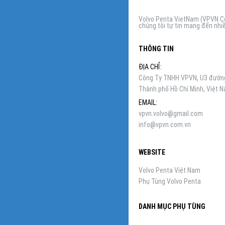
Volvo Penta VietNam (VPVN Co,
chúng tôi tự tin mang đến nhiề
THÔNG TIN
ĐỊA CHỈ:
Công Ty TNHH VPVN, U3 đường 
Thành phố Hồ Chí Minh, Việt 
EMAIL:
vpvn.volvo@gmail.com
info@vpvn.com.vn
WEBSITE
Volvo Penta Việt Nam
Phụ Tùng Volvo Penta
DANH MỤC PHỤ TÙNG