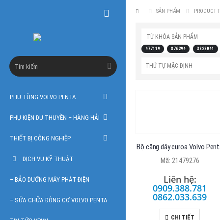
SẢN PHẨM
PRODUCT T
TỪ KHÓA SẢN PHẨM
477119
876294
3828041
PHỤ TÙNG VOLVO PENTA
PHỤ KIỆN DU THUYỀN – HÀNG HẢI
THIẾT BỊ CÔNG NGHIỆP
Bộ căng dây curoa Volvo Pent
DỊCH VỤ KỸ THUẬT
Mã: 21479276
Liên hệ:
– BẢO DƯỠNG MÁY PHÁT ĐIỆN
0909.388.781
0862.033.639
– SỬA CHỮA ĐỘNG CƠ VOLVO PENTA
CHI TIẾT