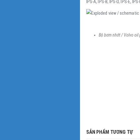
IPS-A, IPS-B, IPS-D, IPS-E, IPS
Bộ bơm nhớt / Volvo oil 
SẢN PHẨM TƯƠNG TỰ