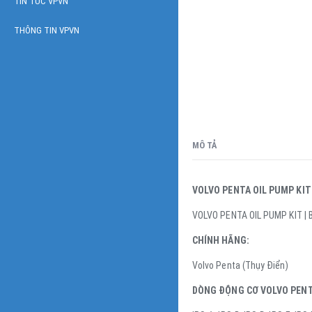
TIN TỨC VPVN
THÔNG TIN VPVN
MÔ TẢ
VOLVO PENTA OIL PUMP KIT
VOLVO PENTA OIL PUMP KIT |
CHÍNH HÃNG:
Volvo Penta (Thụy Điển)
DÒNG ĐỘNG CƠ VOLVO PENT