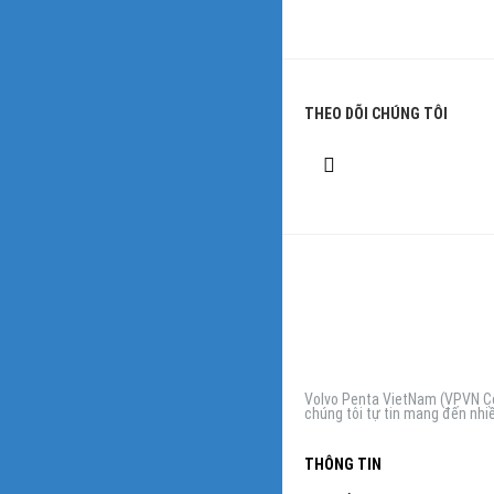
THEO DÕI CHÚNG TÔI
Volvo Penta VietNam (VPVN Co,
chúng tôi tự tin mang đến nhiề
THÔNG TIN