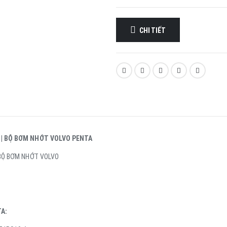
CHI TIẾT
 | BỘ BƠM NHỚT VOLVO PENTA
 BỘ BƠM NHỚT VOLVO
A: