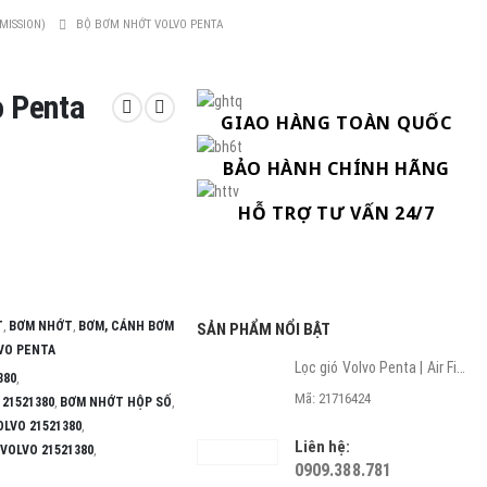
MISSION)
BỘ BƠM NHỚT VOLVO PENTA
o Penta
GIAO HÀNG TOÀN QUỐC
BẢO HÀNH CHÍNH HÃNG
HỖ TRỢ TƯ VẤN 24/7
T
,
BƠM NHỚT
,
BƠM, CÁNH BƠM
SẢN PHẨM NỔI BẬT
VO PENTA
Lọc gió Volvo Penta | Air Filter
380
,
Mã: 21716424
21521380
,
BƠM NHỚT HỘP SỐ
,
LVO 21521380
,
Liên hệ:
VOLVO 21521380
,
0909.388.781