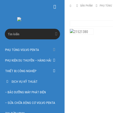
SẢN PHẨM
PHỤ TÙNG 
PHỤ TÙNG VOLVO PENTA
PHỤ KIỆN DU THUYỀN – HÀNG HẢI
THIẾT BỊ CÔNG NGHIỆP
DỊCH VỤ KỸ THUẬT
– BẢO DƯỠNG MÁY PHÁT ĐIỆN
– SỬA CHỮA ĐỘNG CƠ VOLVO PENTA