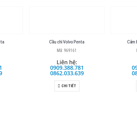
nta
Cầu chì Volvo Penta
Cảm b
Mã: 969161
Liên hệ:
1
0909.388.781
0
9
0862.033.639
0
CHI TIẾT