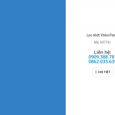
Lọc nhớt Volvo Pe
Mã: 847741
Liên hệ:
0909.388.78
0862.033.63
CHI TIẾT