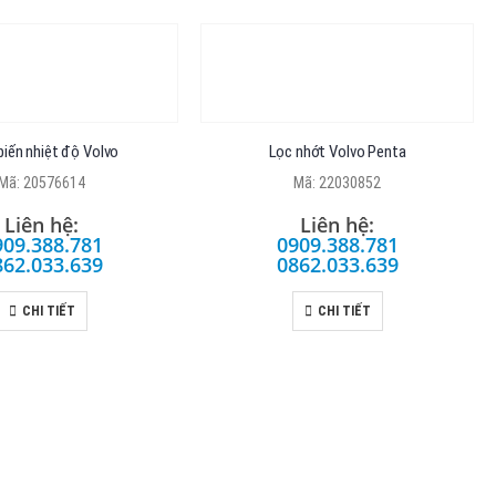
iến nhiệt độ Volvo
Lọc nhớt Volvo Penta
Mã: 20576614
Mã: 22030852
Liên hệ:
Liên hệ:
909.388.781
0909.388.781
862.033.639
0862.033.639
CHI TIẾT
CHI TIẾT