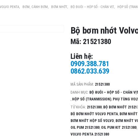
VOLVO PENTA
,
BƠM, CÁNH BƠM
,
BƠM NHỚT
,
BỘ ĐUÔI – HỘP SỐ - CHÂN VỊT
,
HỘP SỐ (TRAN
Bộ bơm nhớt Volv
Mã: 21521380
Liên hệ:
0909.388.781
0862.033.639
MÃ SẢN PHẨM:
21521380
DANH MỤC:
BỘ ĐUÔI – HỘP SỐ - CHÂN VỊ
,
HỘP SỐ (TRANMISSION)
,
PHỤ TÙNG VOL
TỪ KHÓA:
21521380
,
BỘ BƠM NHỚT 21521
BỘ BƠM NHỚT VOLVO PENTA
,
BƠM NHỚT 
BƠM NHỚT HỘP SỐ VOLVO
,
BƠM NHỚT VO
OIL PUM 21521380
,
OIL PUM KIT 21521380
,
VOLVO PENTA 21521380