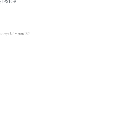
-F, IPS10-A
pump kit – part 20