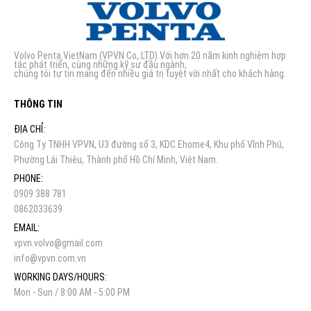
Volvo Penta VietNam (VPVN Co,.LTD).Với hơn 20 năm kinh nghiệm hợp
tác phát triển, cùng những kỹ sư đầu ngành,
chúng tôi tự tin mang đến nhiều giá trị tuyệt vời nhất cho khách hàng.
THÔNG TIN
ĐỊA CHỈ:
Công Ty TNHH VPVN, U3 đường số 3, KDC Ehome4, Khu phố Vĩnh Phú,
Phường Lái Thiêu, Thành phố Hồ Chí Minh, Việt Nam.
PHONE:
0909 388 781
0862033639
EMAIL:
vpvn.volvo@gmail.com
info@vpvn.com.vn
WORKING DAYS/HOURS:
Mon - Sun / 8:00 AM - 5:00 PM