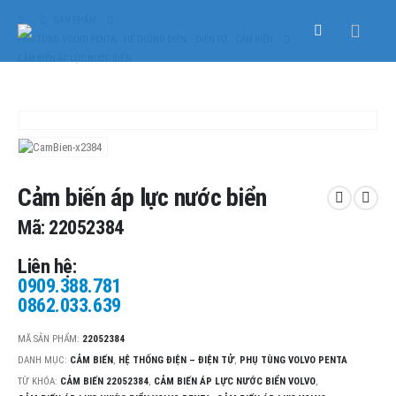
SẢN PHẨM
PHỤ TÙNG VOLVO PENTA
,
HỆ THỐNG ĐIỆN – ĐIỆN TỬ
,
CẢM BIẾN
CẢM BIẾN ÁP LỰC NƯỚC BIỂN
Cảm biến áp lực nước biển
Mã: 22052384
Liên hệ:
0909.388.781
0862.033.639
MÃ SẢN PHẨM:
22052384
DANH MỤC:
CẢM BIẾN
,
HỆ THỐNG ĐIỆN – ĐIỆN TỬ
,
PHỤ TÙNG VOLVO PENTA
TỪ KHÓA:
CẢM BIẾN 22052384
,
CẢM BIẾN ÁP LỰC NƯỚC BIỂN VOLVO
,