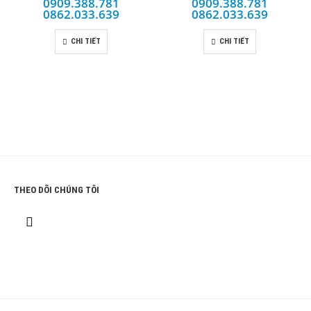
0909.388.781
0909.388.781
0862.033.639
0862.033.639
CHI TIẾT
CHI TIẾT
THEO DÕI CHÚNG TÔI