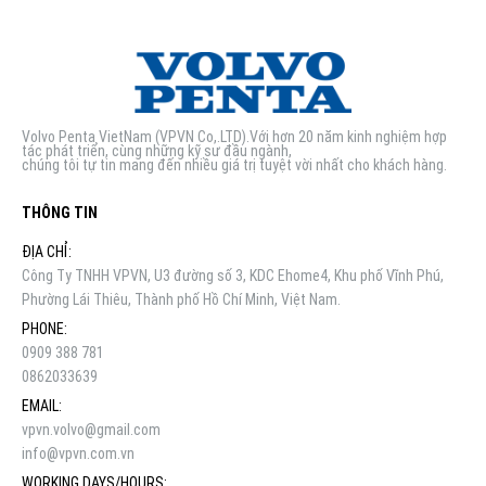
Volvo Penta VietNam (VPVN Co,.LTD).Với hơn 20 năm kinh nghiệm hợp
tác phát triển, cùng những kỹ sư đầu ngành,
chúng tôi tự tin mang đến nhiều giá trị tuyệt vời nhất cho khách hàng.
THÔNG TIN
ĐỊA CHỈ:
Công Ty TNHH VPVN, U3 đường số 3, KDC Ehome4, Khu phố Vĩnh Phú,
Phường Lái Thiêu, Thành phố Hồ Chí Minh, Việt Nam.
PHONE:
0909 388 781
0862033639
EMAIL:
vpvn.volvo@gmail.com
info@vpvn.com.vn
WORKING DAYS/HOURS: