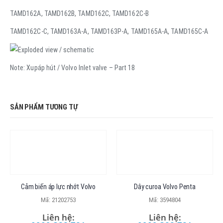
TAMD162A, TAMD162B, TAMD162C, TAMD162C-B
TAMD162C-C, TAMD163A-A, TAMD163P-A, TAMD165A-A, TAMD165C-A
Note: Xupáp hút / Volvo Inlet valve – Part 18
SẢN PHẨM TƯƠNG TỰ
Cảm biến áp lực nhớt Volvo
Dây curoa Volvo Penta
Mã: 21202753
Mã: 3594804
Liên hệ:
Liên hệ: