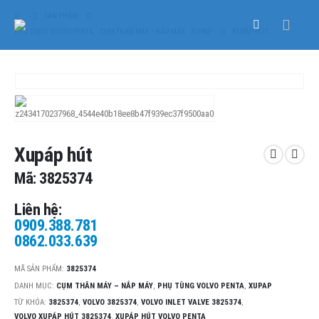
SẢN PHẨM
PHỤ TÙNG VOLVO PENTA
,
CỤM THÂN MÁY – NẮP MÁY
,
XUPAP
XUPÁP HÚT
Xupáp hút
Mã: 3825374
Liên hệ:
0909.388.781
0862.033.639
MÃ SẢN PHẨM:
3825374
DANH MỤC:
CỤM THÂN MÁY – NẮP MÁY
,
PHỤ TÙNG VOLVO PENTA
,
XUPAP
TỪ KHÓA:
3825374
,
VOLVO 3825374
,
VOLVO INLET VALVE 3825374
,
VOLVO XUPÁP HÚT 3825374
,
XUPÁP HÚT VOLVO PENTA